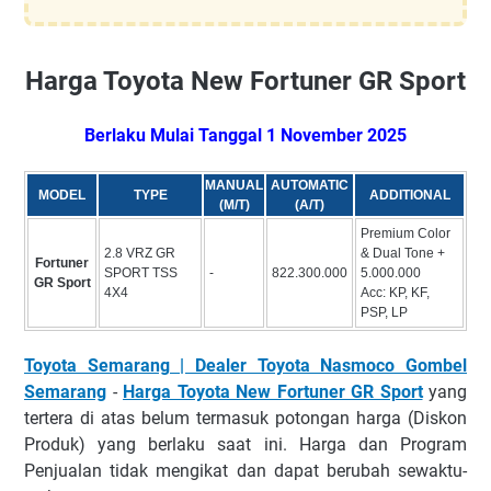
Harga Toyota New Fortuner GR Sport
Berlaku Mulai Tanggal 1 November 2025
MANUAL
AUTOMATIC
MODEL
TYPE
ADDITIONAL
(M/T)
(A/T)
Premium Color
2.8 VRZ GR
& Dual Tone +
Fortuner
SPORT TSS
-
822.300.000
5.000.000
GR Sport
4X4
Acc: KP, KF,
PSP, LP
Toyota Semarang | Dealer Toyota Nasmoco Gombel
Semarang
-
Harga Toyota New Fortuner GR Sport
yang
tertera di atas belum termasuk potongan harga (Diskon
Produk) yang berlaku saat ini. Harga dan Program
Penjualan tidak mengikat dan dapat berubah sewaktu-